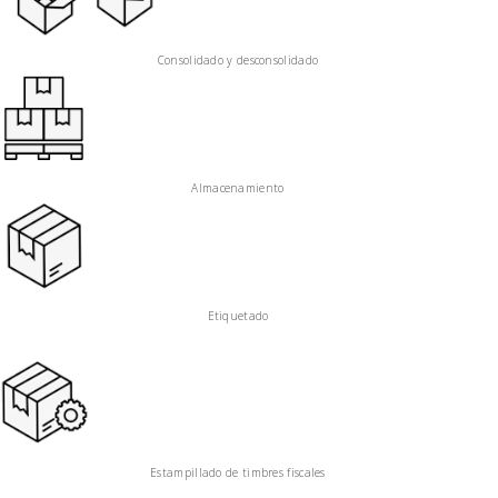
Consolidado y desconsolidado
Almacenamiento
Etiquetado
Estampillado de timbres fiscales